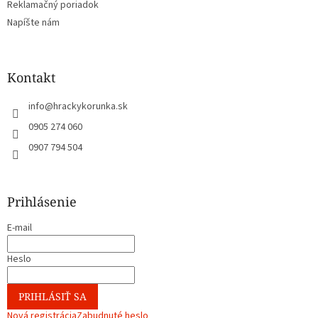
Reklamačný poriadok
Napíšte nám
Kontakt
info
@
hrackykorunka.sk
0905 274 060
0907 794 504
Prihlásenie
E-mail
Heslo
PRIHLÁSIŤ SA
Nová registrácia
Zabudnuté heslo