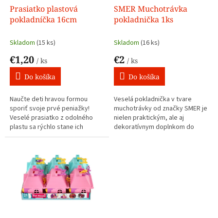
d
Prasiatko plastová
SMER Muchotrávka
u
pokladníčka 16cm
pokladnička 1ks
k
t
Skladom
(15 ks)
Skladom
(16 ks)
o
€1,20
€2
v
/ ks
/ ks
Do košíka
Do košíka
Naučte deti hravou formou
Veselá pokladnička v tvare
sporiť svoje prvé peniažky!
muchotrávky od značky SMER je
Veselé prasiatko z odolného
nielen praktickým, ale aj
plastu sa rýchlo stane ich
dekoratívnym doplnkom do
obľúbeným spoločníkom. Deti si
detskej izby. Deti si do nej môžu
do neho môžu ukladať mince aj
odkladať svoje mince a
papierové peniaze a sledovať,
sledovať, ako sa ich úspory
ako sa ich úspory postupne
postupne zväčšujú.
zväčšujú.