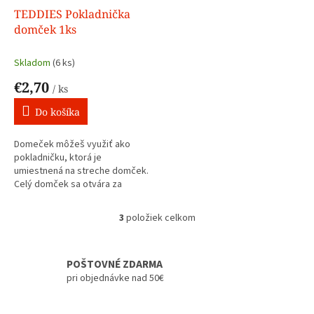
TEDDIES Pokladnička
domček 1ks
Skladom
(6 ks)
€2,70
/ ks
Do košíka
Domeček môžeš využiť ako
pokladničku, ktorá je
umiestnená na streche domček.
Celý domček sa otvára za
pomocou kľúča. Rozmer
domečku: 9,5 x 10 x 8 cm Vhodné
3
položiek celkom
O
od 3 let
v
l
á
POŠTOVNÉ ZDARMA
d
pri objednávke nad 50€
a
c