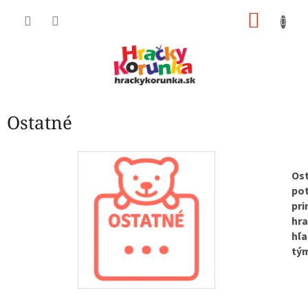
Prejsť
NÁKU
na
obsah
KOŠÍK
Ostatné
Ost
pot
pri
hra
hľa
tý