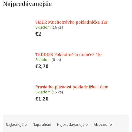
Najpredávanejšie
SMER Muchotrávka pokladnička 1ks
Skladom
(16 ks)
€2
TEDDIES Pokladnička domček 1ks
Skladom
(6 ks)
€2,70
Prasiatko plastová pokladníčka 16cm
Skladom
(15 ks)
€1,20
R
a
Najlacnejšie
Najdrahšie
Najpredávanejšie
Abecedne
d