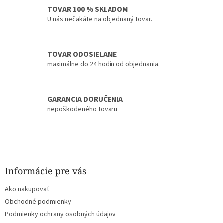
i
TOVAR 100 % SKLADOM
e
U nás nečakáte na objednaný tovar.
p
r
v
k
TOVAR ODOSIELAME
y
maximálne do 24 hodín od objednania.
v
ý
p
i
GARANCIA DORUČENIA
s
nepoškodeného tovaru
u
Z
á
p
ä
Informácie pre vás
t
Ako nakupovať
i
e
Obchodné podmienky
Podmienky ochrany osobných údajov