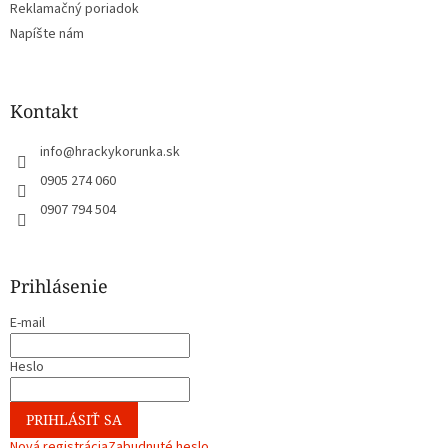
Reklamačný poriadok
Napíšte nám
Kontakt
info
@
hrackykorunka.sk
0905 274 060
0907 794 504
Prihlásenie
E-mail
Heslo
PRIHLÁSIŤ SA
Nová registrácia
Zabudnuté heslo