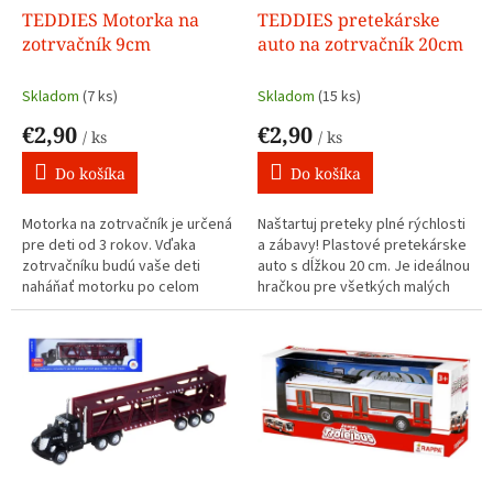
d
TEDDIES Motorka na
TEDDIES pretekárske
u
zotrvačník 9cm
auto na zotrvačník 20cm
k
t
Skladom
(7 ks)
Skladom
(15 ks)
o
€2,90
€2,90
v
/ ks
/ ks
Do košíka
Do košíka
Motorka na zotrvačník je určená
Naštartuj preteky plné rýchlosti
pre deti od 3 rokov. Vďaka
a zábavy! Plastové pretekárske
zotrvačníku budú vaše deti
auto s dĺžkou 20 cm. Je ideálnou
naháňať motorku po celom
hračkou pre všetkých malých
dome alebo byte. Veľkosť: 9cm
fanúšikov motoršportu. Vďaka
Cena je uvedená za 1ks
zotrvačníkovému pohonu stačí
auto jemne potlačiť a samo sa
rozbehne – bez batérií a bez
starostí.