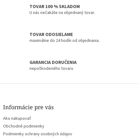
i
TOVAR 100 % SKLADOM
e
U nás nečakáte na objednaný tovar.
p
r
v
k
TOVAR ODOSIELAME
y
maximálne do 24 hodín od objednania.
v
ý
p
i
GARANCIA DORUČENIA
s
nepoškodeného tovaru
u
Z
á
p
ä
Informácie pre vás
t
Ako nakupovať
i
e
Obchodné podmienky
Podmienky ochrany osobných údajov