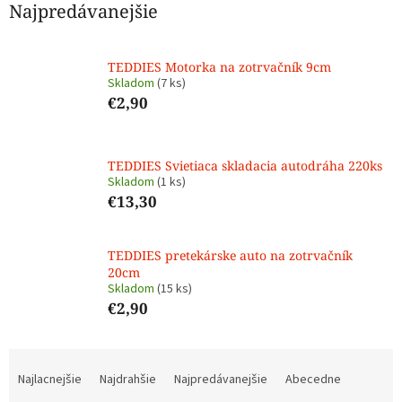
Najpredávanejšie
TEDDIES Motorka na zotrvačník 9cm
Skladom
(7 ks)
€2,90
TEDDIES Svietiaca skladacia autodráha 220ks
Skladom
(1 ks)
€13,30
TEDDIES pretekárske auto na zotrvačník
20cm
Skladom
(15 ks)
€2,90
R
a
Najlacnejšie
Najdrahšie
Najpredávanejšie
Abecedne
d