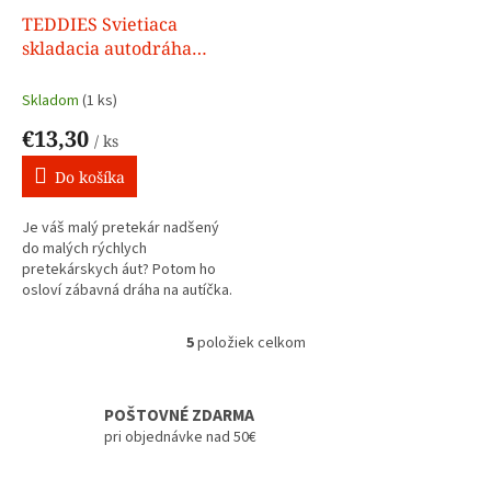
TEDDIES Svietiaca
skladacia autodráha
220ks
Skladom
(1 ks)
€13,30
/ ks
Do košíka
Je váš malý pretekár nadšený
do malých rýchlych
pretekárskych áut? Potom ho
osloví zábavná dráha na autíčka.
Pretekársku dráhu s ľahkosťou
zostavíte a hneď sa vaše dieťa
5
položiek celkom
O
môže prechádzať zákrutami. Na
v
dlhej dráhe, ktorá má 320 cm sa
l
určite pobaví akýkoľvek malý
á
POŠTOVNÉ ZDARMA
pretekár.Dráha na autíčka
d
navyše...
pri objednávke nad 50€
a
c