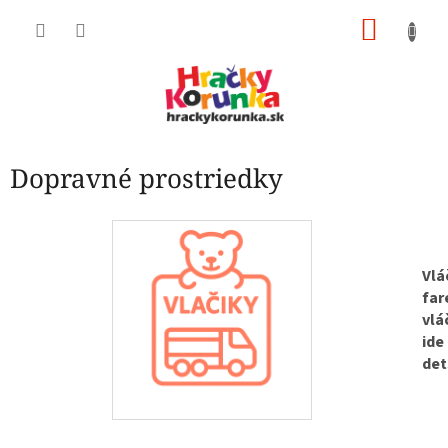
Prejsť
NÁKU
na
obsah
KOŠÍK
Dopravné prostriedky
Vlá
far
vlá
ide
det