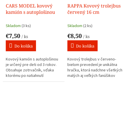
CARS MODEL kovový
RAPPA Kovový trolejbus
kamión s autoplošinou
červený 16 cm
Skladom
(3 ks)
Skladom
(2 ks)
€7,50
€8,50
/ ks
/ ks
Do košíka
Do košíka
Kovový kamión s autoplošinou
Kovový trolejbus v červeno-
je určený pre deti od 3 rokov.
bielom prevedení je unikátna
Obsahuje zotrvačník, vďaka
hračka, ktorá nadchne všetkých
ktorému po natiahnutí
malých aj veľkých fanúšikov
dozadu pokračuje kamion v
dopravných prostriedkov.
samostatnej jazde dopredu. Na
Trolejbus je dlhý 16 cm a jazdí
autoplošinu si môže vaše dieta
na spätný chod. Vhodné pre deti
naskladať rôzne autíčka.
od 3 rokov
Veľkosť: 32cm