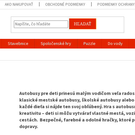
AKO NAKUPOVAŤ
OBCHODNÉ PODMIENKY
PODMIENKY OCHRANY
HĽADAŤ
Stavebnice
Spoločenské hry
Puzzle
Do vody
Autobusy pre deti prinesú malým vodičom veľa radosti
klasické mestské autobusy, školské autobusy alebo 
každé dieťa si nájde ten svoj obľúbený. Hra s autobus
kreativitu – deti si môžu vytvárať vlastné mestá, voz
cestách. Bezpečné, farebné a odolné hračky, ktoré 
dopravy.