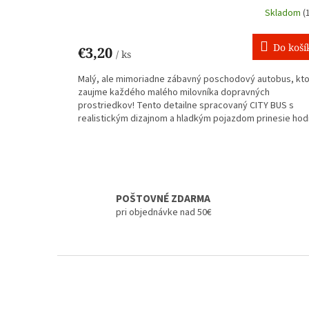
Skladom
(
Do koší
€3,20
/ ks
Malý, ale mimoriadne zábavný poschodový autobus, kt
zaujme každého malého milovníka dopravných
prostriedkov! Tento detailne spracovaný CITY BUS s
realistickým dizajnom a hladkým pojazdom prinesie hod
zábavy doma aj na cestách. Autobus je vyrobený z
kvalitného a odolného plastu, vďaka čomu...
POŠTOVNÉ ZDARMA
pri objednávke nad 50€
Z
á
p
ä