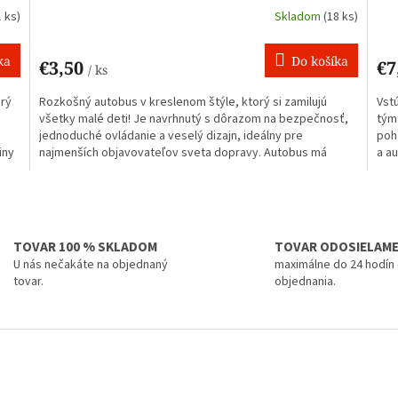
1 ks)
Skladom
(18 ks)
ka
Do košíka
€3,50
€7
/ ks
orý
Rozkošný autobus v kreslenom štýle, ktorý si zamilujú
Vst
všetky malé deti! Je navrhnutý s dôrazom na bezpečnosť,
tým
jednoduché ovládanie a veselý dizajn, ideálny pre
poh
iny
najmenších objavovateľov sveta dopravy. Autobus má
a a
zaoblené tvary, žiarivé farby a je vyrobený z odolného
konš
plastu, ktorý zvládne aj pád...
zati
O
v
l
á
TOVAR 100 % SKLADOM
TOVAR ODOSIELAM
d
U nás nečakáte na objednaný
maximálne do 24 hodín
a
tovar.
objednania.
c
i
e
p
r
v
k