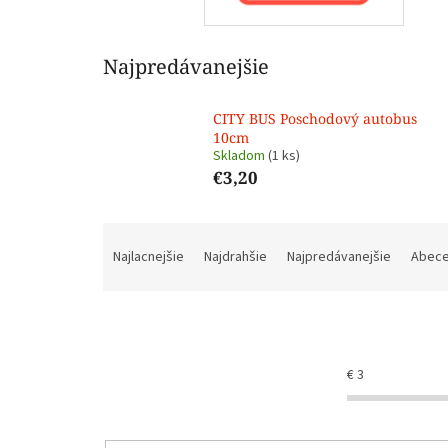
Najpredávanejšie
CITY BUS Poschodový autobus
10cm
Skladom
(1 ks)
€3,20
R
a
Najlacnejšie
Najdrahšie
Najpredávanejšie
Abec
d
e
n
i
e
€
3
p
r
o