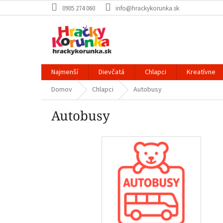
Prejsť
0905 274 060
info@hrackykorunka.sk
na
obsah
Najmenší
Dievčatá
Chlapci
Kreatívne
Domov
Chlapci
Autobusy
Autobusy