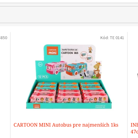
5850
Kód:
TE 0141
CARTOON MINI Autobus pre najmenších 1ks
IN
47