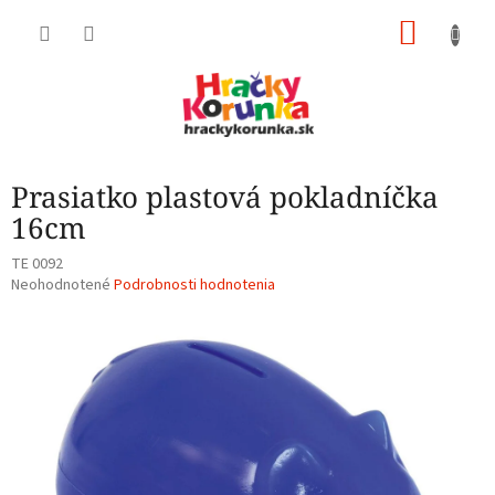
Prejsť
NÁKU
na
obsah
KOŠÍK
Prasiatko plastová pokladníčka
16cm
TE 0092
Priemerné
Neohodnotené
Podrobnosti hodnotenia
hodnotenie
produktu
je
0,0
z
5
hviezdičiek.