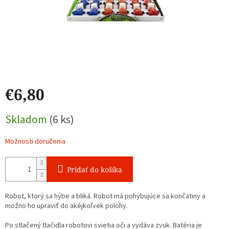
€6,80
Jednotková
Skladom
(6 ks)
cena:
Možnosti doručenia
Pridať do košíka
Robot, ktorý sa hýbe a bliká. Robot má pohybujúce sa končatiny a
možno ho upraviť do akéjkoľvek polohy.
Po stlačený tlačidla robotovi svietia oči a vydáva zvuk. Batéria je