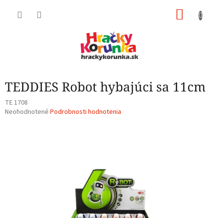
Prejsť
NÁKU
na
obsah
KOŠÍK
TEDDIES Robot hybajúci sa 11cm
TE 1708
Priemerné
Neohodnotené
Podrobnosti hodnotenia
hodnotenie
produktu
je
0,0
z
5
hviezdičiek.