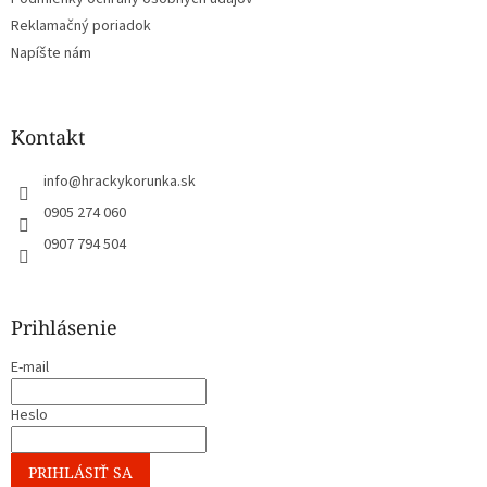
Reklamačný poriadok
Napíšte nám
Kontakt
info
@
hrackykorunka.sk
0905 274 060
0907 794 504
Prihlásenie
E-mail
Heslo
PRIHLÁSIŤ SA