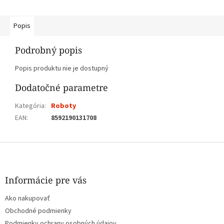
Popis
Podrobný popis
Popis produktu nie je dostupný
Dodatočné parametre
Kategória
:
Roboty
EAN
:
8592190131708
Z
á
p
ä
Informácie pre vás
t
Ako nakupovať
i
e
Obchodné podmienky
Podmienky ochrany osobných údajov