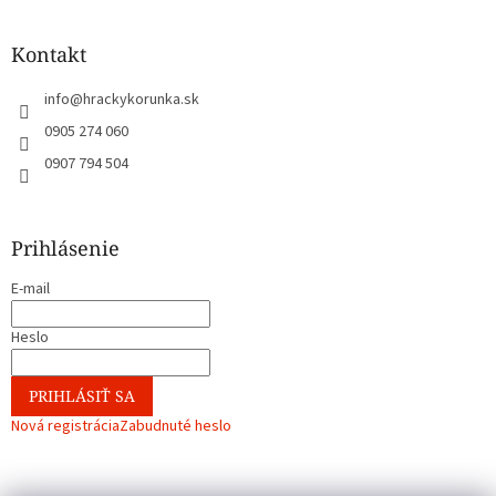
Kontakt
info
@
hrackykorunka.sk
0905 274 060
0907 794 504
Prihlásenie
E-mail
Heslo
PRIHLÁSIŤ SA
Nová registrácia
Zabudnuté heslo