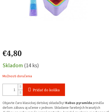
€4,80
Jednotková
Skladom
(14 ks)
cena:
Možnosti doručenia
Pridať do košíka
Objavte čaro klasickej detskej skladačky!
Kubus pyramída
prináša
deťom zábavu aj učenie v jednom. Skladanie farebných hranatých