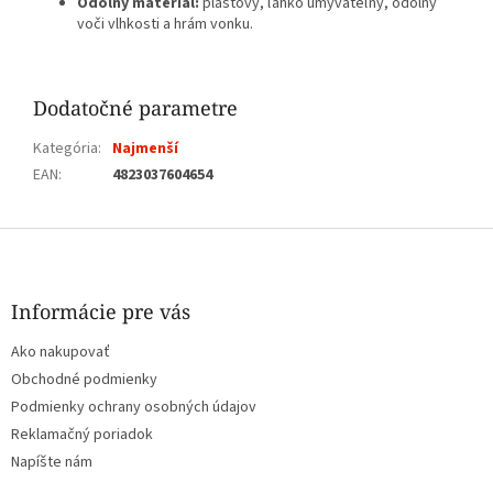
Odolný materiál:
plastový, ľahko umývateľný, odolný
voči vlhkosti a hrám vonku.
Dodatočné parametre
Kategória
:
Najmenší
EAN
:
4823037604654
Z
á
p
ä
Informácie pre vás
t
Ako nakupovať
i
e
Obchodné podmienky
Podmienky ochrany osobných údajov
Reklamačný poriadok
Napíšte nám