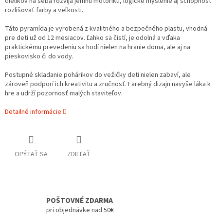
dielikov na seba rozvíja jemnú motoriku, logické myslenie aj schopnosť
rozlišovať farby a veľkosti.
Táto pyramída je vyrobená z kvalitného a bezpečného plastu, vhodná
pre deti už od 12 mesiacov. Ľahko sa čistí, je odolná a vďaka
praktickému prevedeniu sa hodí nielen na hranie doma, ale aj na
pieskovisko či do vody.
Postupné skladanie pohárikov do vežičky deti nielen zabaví, ale
zároveň podporí ich kreativitu a zručnosť. Farebný dizajn navyše láka k
hre a udrží pozornosť malých staviteľov.
Detailné informácie
OPÝTAŤ SA
ZDIEĽAŤ
POŠTOVNÉ ZDARMA
pri objednávke nad 50€