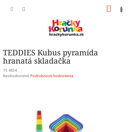
Prejsť
NÁKU
na
obsah
KOŠÍK
TEDDIES Kubus pyramída
hranatá skladačka
TE 4654
Priemerné
Neohodnotené
Podrobnosti hodnotenia
hodnotenie
produktu
je
0,0
z
5
hviezdičiek.