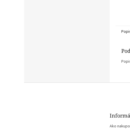
Popi
Pod
Popi
Z
á
p
ä
t
Informá
i
e
Ako nakupo