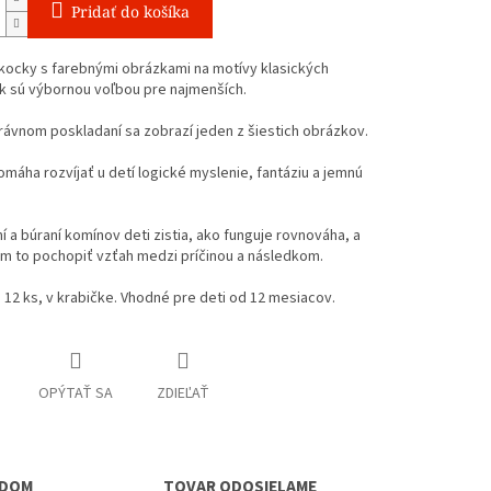
Pridať do košíka
kocky s farebnými obrázkami na motívy klasických
k sú výbornou voľbou pre najmenších.
právnom poskladaní sa zobrazí jeden z šiestich obrázkov.
omáha rozvíjať u detí logické myslenie, fantáziu a jemnú
.
ní a búraní komínov deti zistia, ako funguje rovnováha, a
m to pochopiť vzťah medzi príčinou a následkom.
12 ks, v krabičke. Vhodné pre deti od 12 mesiacov.
OPÝTAŤ SA
ZDIEĽAŤ
ADOM
TOVAR ODOSIELAME