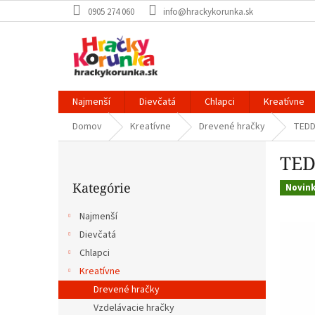
Prejsť
0905 274 060
info@hrackykorunka.sk
na
obsah
Najmenší
Dievčatá
Chlapci
Kreatívne
Domov
Kreatívne
Drevené hračky
TEDD
B
TED
o
Preskočiť
č
Kategórie
kategórie
Novin
n
ý
Najmenší
p
Dievčatá
a
Chlapci
n
e
Kreatívne
l
Drevené hračky
Vzdelávacie hračky