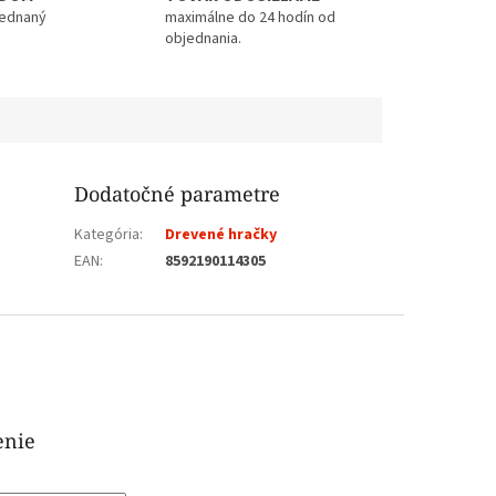
jednaný
maximálne do 24 hodín od
objednania.
Dodatočné parametre
Kategória
:
Drevené hračky
EAN
:
8592190114305
enie