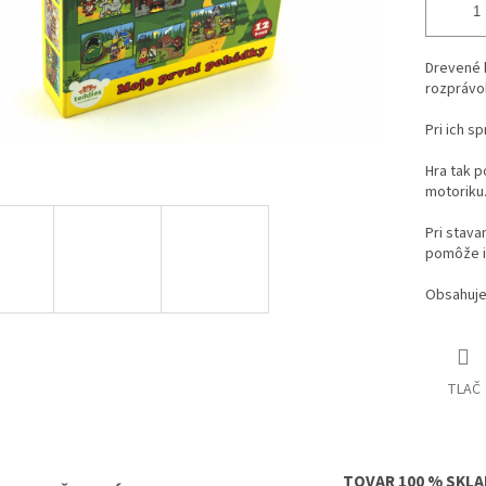
Drevené 
rozprávo
Pri ich s
Hra tak p
motoriku
Pri stava
pomôže i
Obsahuje 
TLAČ
TOVAR 100 % SKL