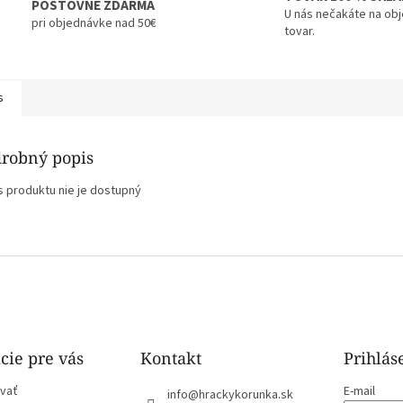
POŠTOVNÉ ZDARMA
U nás nečakáte na ob
pri objednávke nad 50€
tovar.
s
robný popis
s produktu nie je dostupný
cie pre vás
Kontakt
Prihlás
vať
E-mail
info
@
hrackykorunka.sk