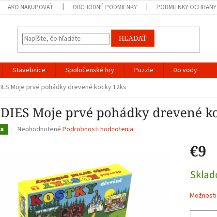
AKO NAKUPOVAŤ
OBCHODNÉ PODMIENKY
PODMIENKY OCHRANY
HĽADAŤ
Stavebnice
Spoločenské hry
Puzzle
Do vody
IES Moje prvé pohádky drevené kocky 12ks
DIES Moje prvé pohádky drevené k
Priemerné
Neohodnotené
Podrobnosti hodnotenia
ka
hodnotenie
€9
produktu
je
0,0
Jednotk
Skla
z
cena:
5
hviezdičiek.
Možnosti