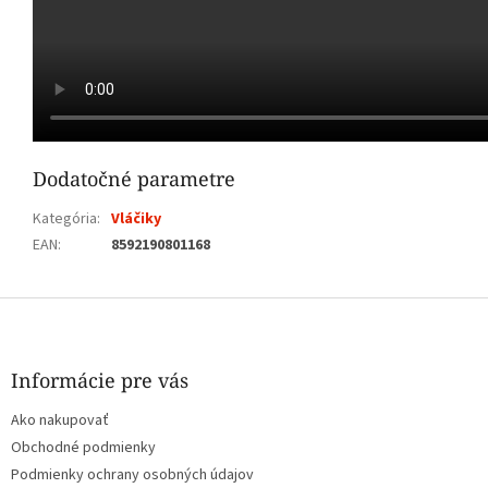
Dodatočné parametre
Kategória
:
Vláčiky
EAN
:
8592190801168
Z
á
p
ä
Informácie pre vás
t
Ako nakupovať
i
e
Obchodné podmienky
Podmienky ochrany osobných údajov