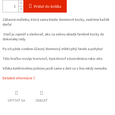
Pridať do košíka
Zábavná mašinka, ktorá sama kladie dominové kocky, nadchne každé
dieťa!
Stačí ju zapnúť a sledovať, ako za sebou ukladá farebné kocky do
dokonalej rady.
Po ich páde vznikne úžasný dominový efekt plný farieb a pohybu!
Táto hračka rozvíja tvorivosť, trpezlivosť a koordináciu ruka–oko.
Vďaka batériovému pohonu jazdí sama a deti sa s ňou nikdy nenudia.
Detailné informácie
OPÝTAŤ SA
ZDIEĽAŤ