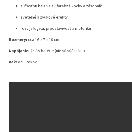
súčasťou balenia sú farebné kocky a zásobník
svetelné a zvukové efekty
rozvíja logiku, predstavivosť a motoriku
Rozmery:
cca 16 × 7 × 10 cm
Napájanie:
2× AA batérie (nie sú súčasťou)
Vek:
od 3 rokov