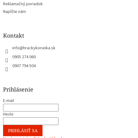
Reklamačný poriadok
Napíšte nám
Kontakt
info
@
hrackykorunka.sk
0905 274 060
0907 794 504
Prihlásenie
E-mail
Heslo
PRIHLÁSIŤ SA