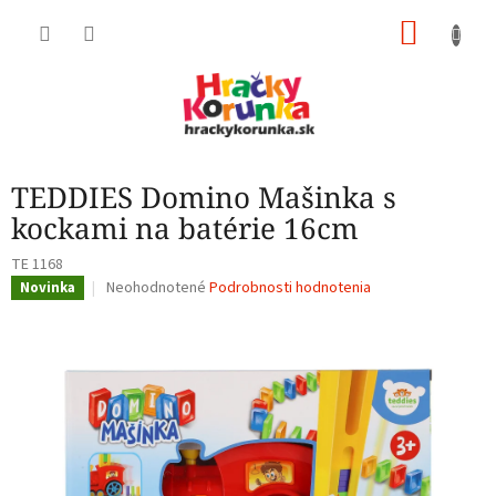
Prejsť
NÁKU
na
obsah
KOŠÍK
TEDDIES Domino Mašinka s
kockami na batérie 16cm
TE 1168
Priemerné
Neohodnotené
Podrobnosti hodnotenia
Novinka
hodnotenie
produktu
je
0,0
z
5
hviezdičiek.