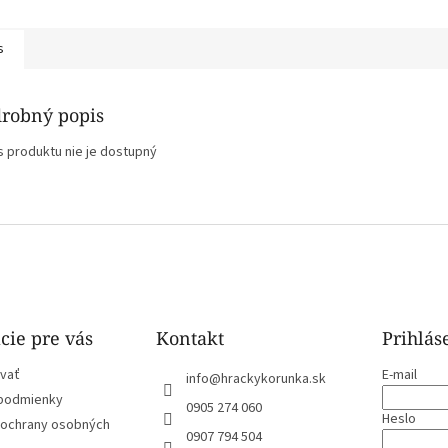
s
robný popis
s produktu nie je dostupný
cie pre vás
Kontakt
Prihlás
vať
E-mail
info
@
hrackykorunka.sk
podmienky
0905 274 060
Heslo
ochrany osobných
0907 794 504