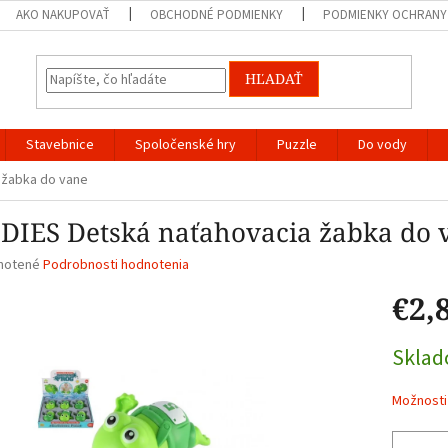
AKO NAKUPOVAŤ
OBCHODNÉ PODMIENKY
PODMIENKY OCHRANY
HĽADAŤ
Stavebnice
Spoločenské hry
Puzzle
Do vody
 žabka do vane
DIES Detská naťahovacia žabka do 
né
notené
Podrobnosti hodnotenia
nie
€2,
u
Jednotk
Skla
cena:
iek.
Možnosti