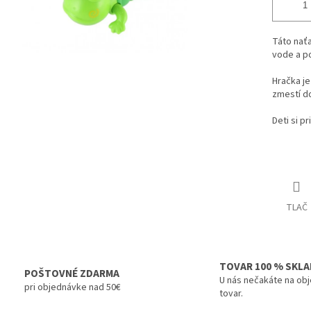
Táto naťa
vode a p
Hračka je
zmestí do
Deti si p
TLAČ
TOVAR 100 % SKL
POŠTOVNÉ ZDARMA
U nás nečakáte na ob
pri objednávke nad 50€
tovar.