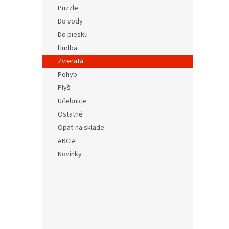
Puzzle
Do vody
Do piesku
Hudba
Zvieratá
Pohyb
Plyš
Učebnice
Ostatné
Opäť na sklade
AKCIA
Novinky