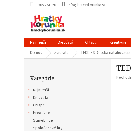
Prejsť
0905 274 060
info@hrackykorunka.sk
na
obsah
Najmenší
Dievčatá
Chlapci
Kreatívne
Domov
Zvieratá
TEDDIES Detská naťahovacia
B
TED
o
Preskočiť
č
Priemer
Kategórie
Neohod
kategórie
n
hodnote
ý
produkt
Najmenší
p
je
Dievčatá
a
0,0
z
Chlapci
n
5
e
Kreatívne
hviezdič
l
Stavebnice
Spoločenské hry