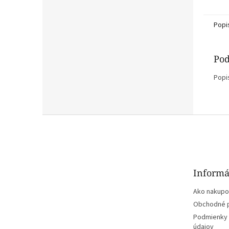
Popi
Pod
Popi
Z
á
p
ä
t
Informá
i
e
Ako nakupo
Obchodné 
Podmienky 
údajov