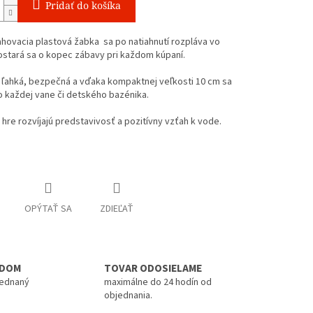
Pridať do košíka
hovacia plastová žabka sa po natiahnutí rozpláva vo
ostará sa o kopec zábavy pri každom kúpaní.
 ľahká, bezpečná a vďaka kompaktnej veľkosti 10 cm sa
 každej vane či detského bazénika.
ri hre rozvíjajú predstavivosť a pozitívny vzťah k vode.
OPÝTAŤ SA
ZDIEĽAŤ
ADOM
TOVAR ODOSIELAME
jednaný
maximálne do 24 hodín od
objednania.