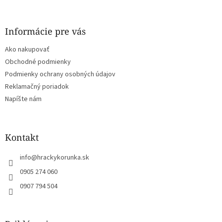
á
p
ä
Informácie pre vás
t
Ako nakupovať
i
e
Obchodné podmienky
Podmienky ochrany osobných údajov
Reklamačný poriadok
Napíšte nám
Kontakt
info
@
hrackykorunka.sk
0905 274 060
0907 794 504