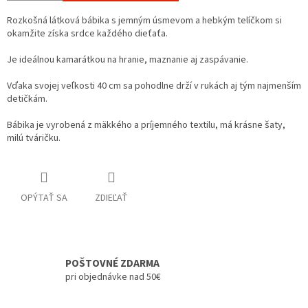
Rozkošná látková bábika s jemným úsmevom a hebkým telíčkom si
okamžite získa srdce každého dieťaťa.
Je ideálnou kamarátkou na hranie, maznanie aj zaspávanie.
Vďaka svojej veľkosti 40 cm sa pohodlne drží v rukách aj tým najmenším
detičkám.
Bábika je vyrobená z mäkkého a príjemného textilu, má krásne šaty,
milú tváričku.
OPÝTAŤ SA
ZDIEĽAŤ
POŠTOVNÉ ZDARMA
pri objednávke nad 50€