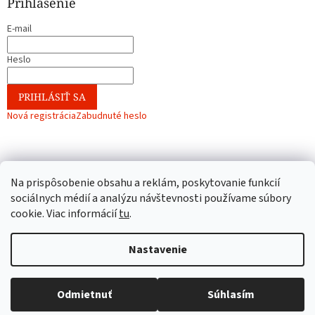
Prihlásenie
E-mail
Heslo
PRIHLÁSIŤ SA
Nová registrácia
Zabudnuté heslo
Na prispôsobenie obsahu a reklám, poskytovanie funkcií
sociálnych médií a analýzu návštevnosti používame súbory
cookie. Viac informácií
tu
.
Vytvoril Shoptet
Nastavenie
Copyright 2026
Hračky Korunka
. Všetky práva vyhradené.
Upraviť
Odmietnuť
Súhlasím
nastavenie cookies