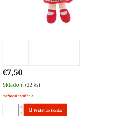
€7,50
Jednotková
Skladom
(12 ks)
cena:
Možnosti doručenia
Pridať do košíka