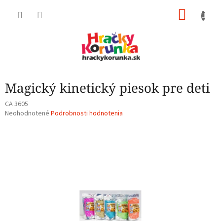
Prejsť
NÁKU
na
obsah
KOŠÍK
Magický kinetický piesok pre deti
CA 3605
Priemerné
Neohodnotené
Podrobnosti hodnotenia
hodnotenie
produktu
je
0,0
z
5
hviezdičiek.