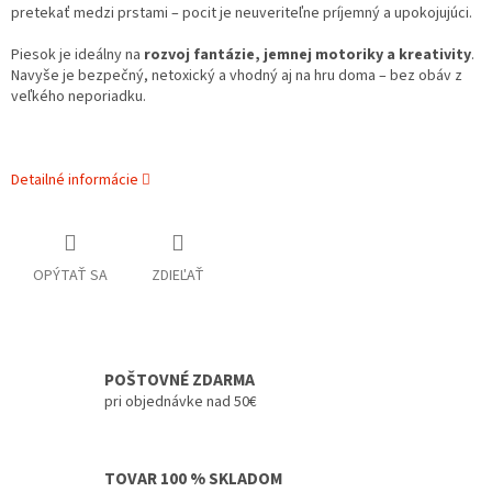
pretekať medzi prstami – pocit je neuveriteľne príjemný a upokojujúci.
Piesok je ideálny na
rozvoj fantázie, jemnej motoriky a kreativity
.
Navyše je bezpečný, netoxický a vhodný aj na hru doma – bez obáv z
veľkého neporiadku.
Detailné informácie
OPÝTAŤ SA
ZDIEĽAŤ
POŠTOVNÉ ZDARMA
pri objednávke nad 50€
TOVAR 100 % SKLADOM