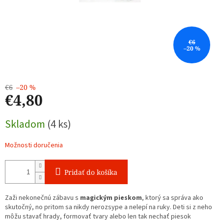
€6
–20 %
€6
–20 %
€4,80
Jednotková
Skladom
(4 ks)
cena:
Možnosti doručenia
Pridať do košíka
Zaži nekonečnú zábavu s
magickým pieskom
, ktorý sa správa ako
skutočný, no pritom sa nikdy nerozsype a nelepí na ruky. Deti si z neho
môžu stavať hrady, formovať tvary alebo len tak nechať piesok