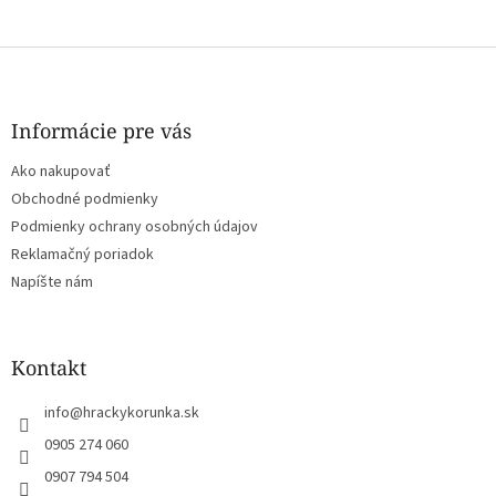
Z
á
p
ä
Informácie pre vás
t
Ako nakupovať
i
e
Obchodné podmienky
Podmienky ochrany osobných údajov
Reklamačný poriadok
Napíšte nám
Kontakt
info
@
hrackykorunka.sk
0905 274 060
0907 794 504