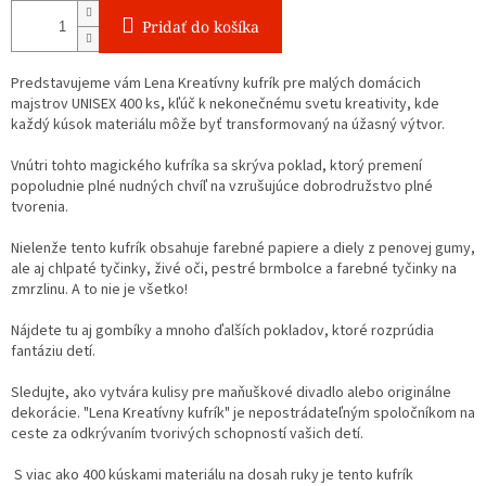
Pridať do košíka
Predstavujeme vám Lena Kreatívny kufrík pre malých domácich
majstrov UNISEX 400 ks, kľúč k nekonečnému svetu kreativity, kde
každý kúsok materiálu môže byť transformovaný na úžasný výtvor.
Vnútri tohto magického kufríka sa skrýva poklad, ktorý premení
popoludnie plné nudných chvíľ na vzrušujúce dobrodružstvo plné
tvorenia.
Nielenže tento kufrík obsahuje farebné papiere a diely z penovej gumy,
ale aj chlpaté tyčinky, živé oči, pestré brmbolce a farebné tyčinky na
zmrzlinu. A to nie je všetko!
Nájdete tu aj gombíky a mnoho ďalších pokladov, ktoré rozprúdia
fantáziu detí.
Sledujte, ako vytvára kulisy pre maňuškové divadlo alebo originálne
dekorácie. "Lena Kreatívny kufrík" je nepostrádateľným spoločníkom na
ceste za odkrývaním tvorivých schopností vašich detí.
S viac ako 400 kúskami materiálu na dosah ruky je tento kufrík