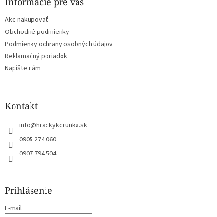
ä
Informácie pre vás
t
Ako nakupovať
i
e
Obchodné podmienky
Podmienky ochrany osobných údajov
Reklamačný poriadok
Napíšte nám
Kontakt
info
@
hrackykorunka.sk
0905 274 060
0907 794 504
Prihlásenie
E-mail