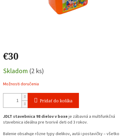
€30
Jednotková
Skladom
(2 ks)
cena:
Možnosti doručenia
Pridať do košíka
JDLT stavebnica 98 dielov v boxe
je zábavná a multifunkčná
stavebnica ideálna pre tvorivé deti od 3 rokov.
B
alenie obsahuje rôzne typy dielikov, autá i postavičky – všetko