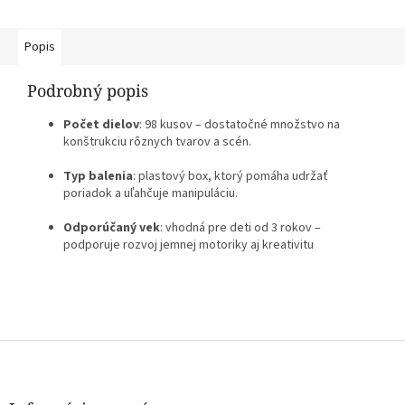
Popis
Podrobný popis
Počet dielov
: 98 kusov – dostatočné množstvo na
konštrukciu rôznych tvarov a scén.
Typ balenia
: plastový box, ktorý pomáha udržať
poriadok a uľahčuje manipuláciu.
Odporúčaný vek
: vhodná pre deti od 3 rokov –
podporuje rozvoj jemnej motoriky aj kreativitu
Z
á
p