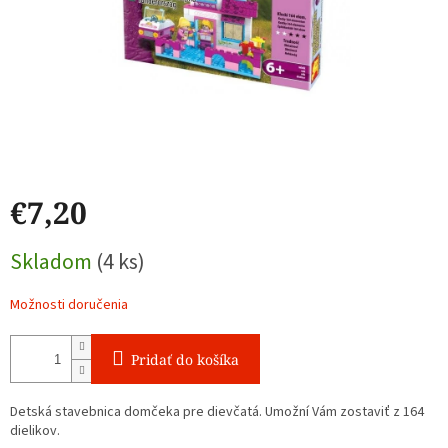
€7,20
Jednotková
Skladom
(4 ks)
cena:
Možnosti doručenia
Pridať do košíka
Detská stavebnica domčeka pre dievčatá.
Umožní Vám zostaviť z 164
dielikov.