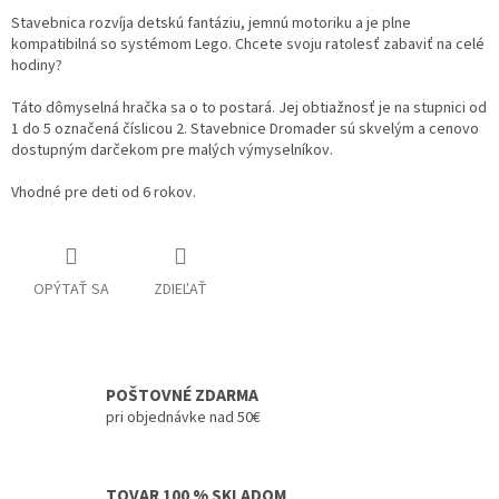
Stavebnica rozvíja detskú fantáziu, jemnú motoriku a je plne
kompatibilná so systémom Lego. Chcete svoju ratolesť zabaviť na celé
hodiny?
Táto dômyselná hračka sa o to postará. Jej obtiažnosť je na stupnici od
1 do 5 označená číslicou 2. Stavebnice Dromader sú skvelým a cenovo
dostupným darčekom pre malých výmyselníkov.
Vhodné pre deti od 6 rokov.
OPÝTAŤ SA
ZDIEĽAŤ
POŠTOVNÉ ZDARMA
pri objednávke nad 50€
TOVAR 100 % SKLADOM