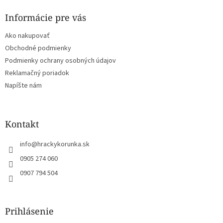
p
ä
Informácie pre vás
t
Ako nakupovať
i
e
Obchodné podmienky
Podmienky ochrany osobných údajov
Reklamačný poriadok
Napíšte nám
Kontakt
info
@
hrackykorunka.sk
0905 274 060
0907 794 504
Prihlásenie