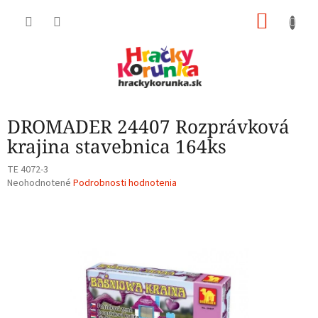
Prejsť
NÁKU
na
obsah
KOŠÍK
DROMADER 24407 Rozprávková
krajina stavebnica 164ks
TE 4072-3
Priemerné
Neohodnotené
Podrobnosti hodnotenia
hodnotenie
produktu
je
0,0
z
5
hviezdičiek.